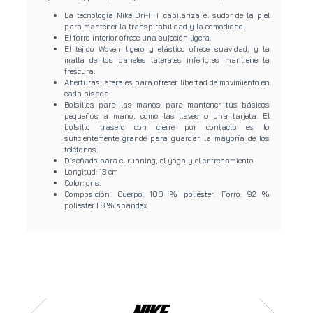
La tecnología Nike Dri-FIT capilariza el sudor de la piel
para mantener la transpirabilidad y la comodidad.
El forro interior ofrece una sujeción ligera.
El tejido Woven ligero y elástico ofrece suavidad, y la
malla de los paneles laterales inferiores mantiene la
frescura.
Aberturas laterales para ofrecer libertad de movimiento en
cada pisada.
Bolsillos para las manos para mantener tus básicos
pequeños a mano, como las llaves o una tarjeta. El
bolsillo trasero con cierre por contacto es lo
suficientemente grande para guardar la mayoría de los
teléfonos.
Diseñado para el running, el yoga y el entrenamiento
Longitud: 13 cm
Color: gris.
Composición: Cuerpo: 100 % poliéster. Forro: 92 %
poliéster I 8 % spandex.