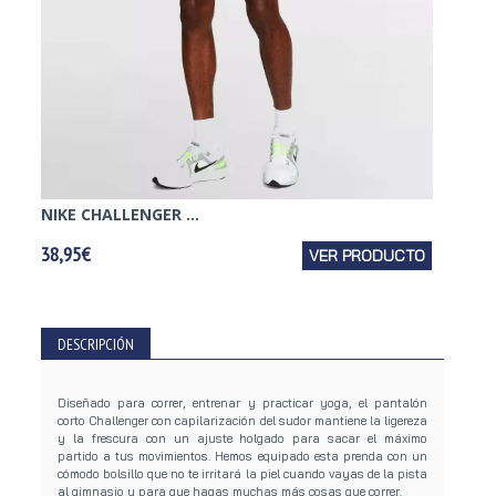
NIKE CHALLENGER ...
NIKE C
38,95€
VER PRODUCTO
25,95€
DESCRIPCIÓN
Diseñado para correr, entrenar y practicar yoga, el pantalón
corto Challenger con capilarización del sudor mantiene la ligereza
y la frescura con un ajuste holgado para sacar el máximo
partido a tus movimientos. Hemos equipado esta prenda con un
cómodo bolsillo que no te irritará la piel cuando vayas de la pista
al gimnasio y para que hagas muchas más cosas que correr.