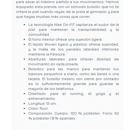
para sacar el máximo partido a tus movimientos. Hemos
equipado esta prenda con un cómodo bolsillo que no te
irritará la piel cuando vayas de la pista al gimnasio y para
que hagas muchas más cosas que correr.
La tecnología Nike Dri-FIT capilariza el sudor de la
piel para mantener la transpirabilidad y la
comodidad.
El forro interior ofrece una sujeción ligera.
El tejido Woven ligero y elástico ofrece suavidad,
y la malla de los paneles laterales inferiores
mantiene la frescura.
Aberturas laterales para ofrecer libertad de
movimiento en cada pisada.
Bolsillos para las manos para mantener tus
básicos pequeños a mano, como las llaves o una
tarjeta. El bolsillo trasero con cierre por contacto
es lo suficientemente grande para guardar la
mayoría de los teléfonos.
Diseñado para el running, el yoga y el
entrenamiento.
Longitud: 13 cm.
Color: fluor.
Composición: Cuerpo: 100 % poliéster. Forro: 92
% poliéster I 8 % spandex.