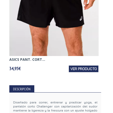
ASICS PANT. CORT...
NIKE P
34,95€
VER PRODUCTO
38,95€
DESCRIPCIÓN
Diseñado para correr, entrenar y practicar yoga, el
pantalón corto Challenger con capilarización del sudor
mantiene la ligereza y la frescura con un ajuste holgado