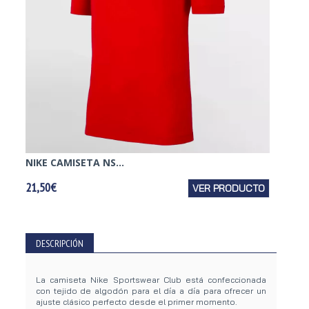
NIKE CAMISETA NS...
NIKE C
21,50€
VER PRODUCTO
21,50€
DESCRIPCIÓN
La camiseta Nike Sportswear Club está confeccionada
con tejido de algodón para el día a día para ofrecer un
ajuste clásico perfecto desde el primer momento.