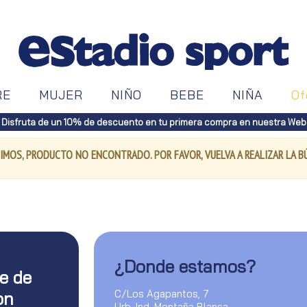
RE
MUJER
NIÑO
BEBE
NIÑA
Of
Disfruta de un 10% de descuento en tu primera compra en nuestra Web
IMOS, PRODUCTO NO ENCONTRADO. POR FAVOR, VUELVA A REALIZAR LA 
¿Donde estamos?
te de
C/Los Agapantos, 7
on
Urb. Ind. Montaña Blanca