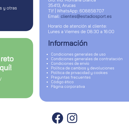
35413, Arucas
s y otras
Tlf | WhatsApp: 608858707
Email:
clientes@estadiosport.es
Horario de atención al cliente:
Lunes a Viernes de 08:30 a 16:00
Información
Condiciones generales de uso
 reto
Condiciones generales de contratación
Condiciones de envío
quí!
Política de cambios y devoluciones
Política de privacidad y cookies
Preguntas frecuentes
V
Código ético
Página corporativa