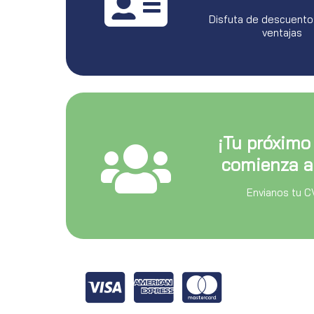
Disfuta de descuento
ventajas
¡Tu próximo
comienza a
Envianos tu C