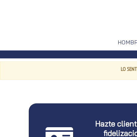
HOMB
LO SENT
Hazte clien
fidelizaci