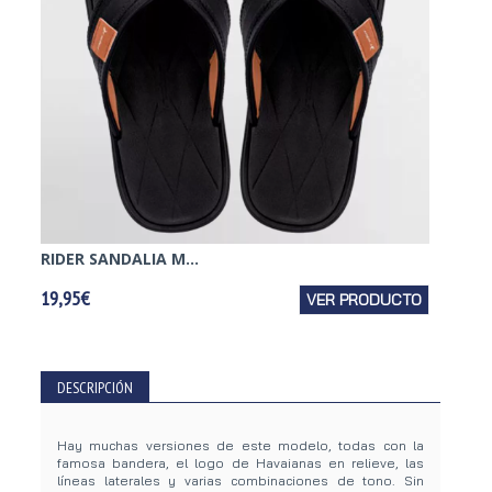
RIDER SANDALIA M...
REEF S
19,95€
VER PRODUCTO
39,95€
DESCRIPCIÓN
Hay muchas versiones de este modelo, todas con la
famosa bandera, el logo de Havaianas en relieve, las
líneas laterales y varias combinaciones de tono. Sin