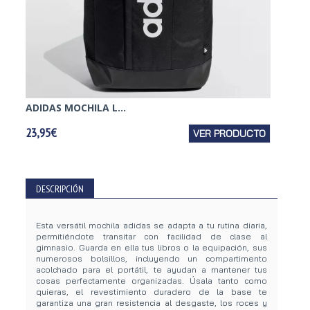
ADIDAS MOCHILA L...
PUMA 
23,95€
VER PRODUCTO
24,95€
DESCRIPCIÓN
Esta versátil mochila adidas se adapta a tu rutina diaria,
permitiéndote transitar con facilidad de clase al
gimnasio. Guarda en ella tus libros o la equipación, sus
numerosos bolsillos, incluyendo un compartimento
acolchado para el portátil, te ayudan a mantener tus
cosas perfectamente organizadas. Úsala tanto como
quieras, el revestimiento duradero de la base te
garantiza una gran resistencia al desgaste, los roces y