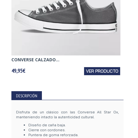
CONVERSE CALZADO...
CONVE
49,95€
VER PRODUCTO
59,95€
DESCRIPCIÓN
Disfruta de un clásico con las Converse All Star Ox,
manteniendo intacto la autenticidad cultural.
Diseño de caña baja.
Cierre con cordones.
Puntera de goma reforzada.