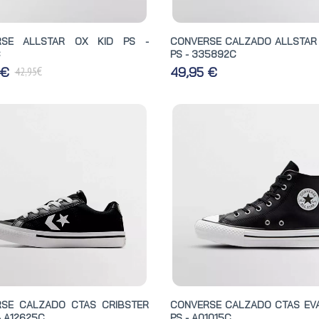
RSE ALLSTAR OX KID PS -
CONVERSE CALZADO ALLSTAR 
C
PS - 335892C
€
 €
49,95 €
42,95
SE CALZADO CTAS CRIBSTER
CONVERSE CALZADO CTAS EVA 
- A12625C
PS - A01015C