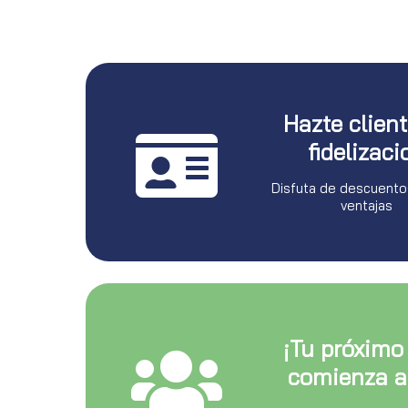
Hazte clien
fidelizaci
Disfuta de descuento
ventajas
¡Tu próximo
comienza a