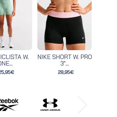
ICLISTA W.
NIKE SHORT W. PRO
NIKE 
NE...
3"...
25,95€
28,95€