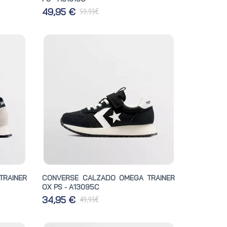
€
49,95 €
59,95
TRAINER
CONVERSE CALZADO OMEGA TRAINER
OX PS - A13095C
€
34,95 €
49,95