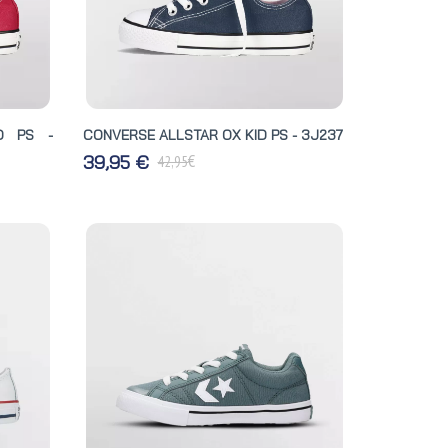
D PS -
CONVERSE ALLSTAR OX KID PS - 3J237
€
39,95 €
42,95