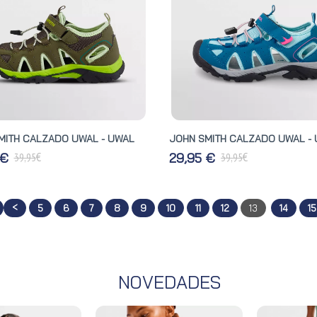
MITH CALZADO UWAL - UWAL
JOHN SMITH CALZADO UWAL -
€
€
 €
29,95 €
39,95
39,95
<
5
6
7
8
9
10
11
12
13
14
15
NOVEDADES