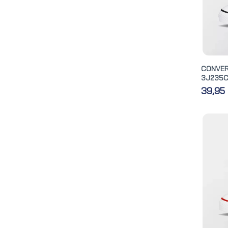
CONVE
3J235
39,95