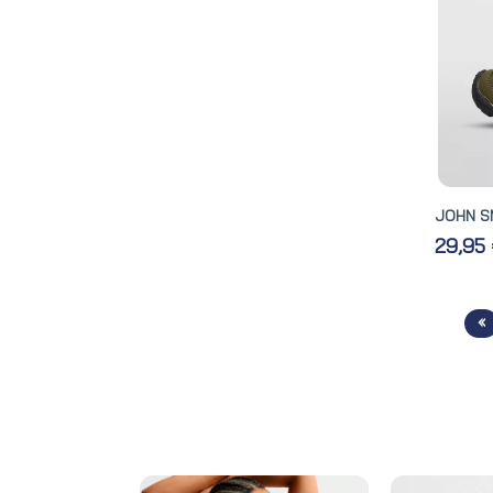
JOHN S
29,95
«