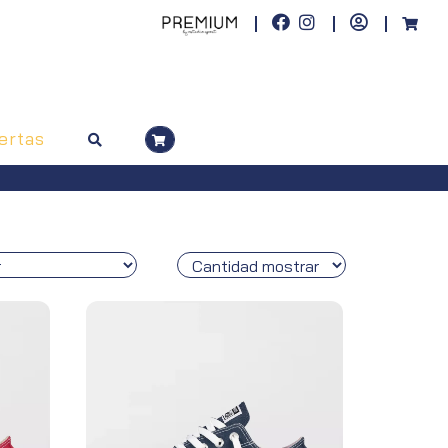
ertas
s, pedidos superiores a 50€. Península, pedidos superiores a 100€)