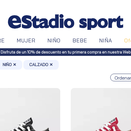
RE
MUJER
NIÑO
BEBE
NIÑA
Of
Envíos gratuitos a toda España (Canaria
NIÑO ✕
CALZADO ✕