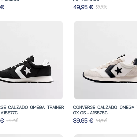
€
 €
49,95 €
59,95
SE CALZADO OMEGA TRAINER
CONVERSE CALZADO OMEGA 
 A15577C
OX GS - A15578C
€
€
 €
39,95 €
54,95
54,95