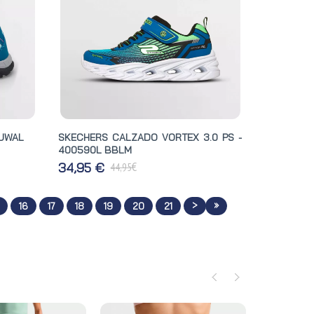
 UWAL
SKECHERS CALZADO VORTEX 3.0 PS -
400590L BBLM
€
34,95 €
44,95
>
»
16
17
18
19
20
21