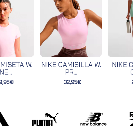
MISETA W.
NIKE CAMISILLA W.
NIKE C
NE...
PR...
O
9,95€
32,95€