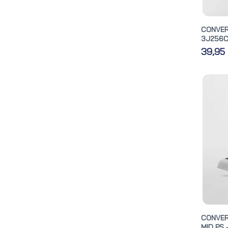
CONVE
3J256
39,95
CONVER
MID PS 