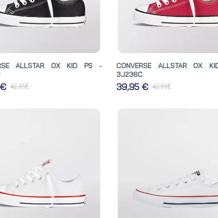
RSE ALLSTAR OX KID PS -
CONVERSE ALLSTAR OX KI
C
3J236C
€
€
 €
39,95 €
42,95
42,95