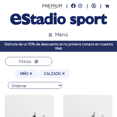
Menú
a en nuestra
Envíos gratuitos a toda España (Canarias, pedidos super
Península, pedidos superiores a 100€)
Filtros
NIÑO ✕
CALZADO ✕