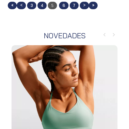
«
<
>
»
3
4
5
6
7
NOVEDADES