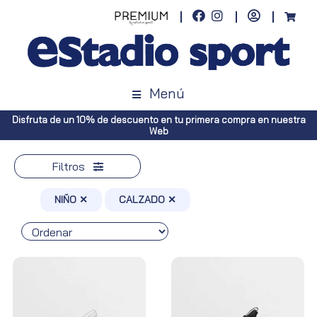
Menú
 nuestra
Envíos gratuitos a toda España (Canarias, pedidos superiore
Península, pedidos superiores a 100€)
Filtros
NIÑO ✕
CALZADO ✕