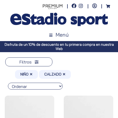
Menú
en nuestra
Envíos gratuitos a toda España (Canarias, pedidos superio
Península, pedidos superiores a 100€)
Filtros
NIÑO ✕
CALZADO ✕