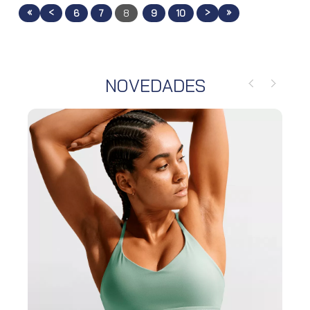
«
<
>
»
6
7
8
9
10
NOVEDADES