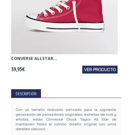
CONVERSE ALLSTAR...
CONVE
39,95€
VER PRODUCTO
39,95€
DESCRIPCIÓN
Con un tamaño reducido pensado para la siguiente
generación de pensadores originales, estrellas de rock y
artistas, estas Converse Chuck Taylor All Star se
mantienen fieles al icónico diseño original con unos
detalles clásicos.