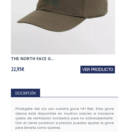
THE NORTH FACE G...
NEW E
22,95€
VER PRODUCTO
29,95€
DESCRIPCIÓN
Protégete del sol con nuestra gorra HH Ball. Esta gorra
clásica está disponible en muchos colores e incorpora
ojales de ventilación bordados para no sobrecalentarte.
Con el cierre posterior a presión puedes ajustar la gorra
para llevarla como quieras.