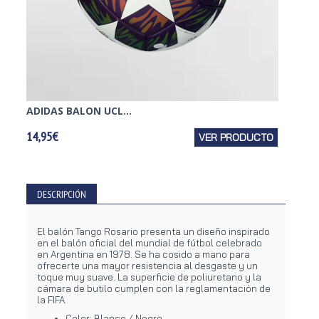
ADIDAS BALON UCL...
PUMA B
14,95€
VER PRODUCTO
8,95€
DESCRIPCIÓN
El balón Tango Rosario presenta un diseño inspirado
en el balón oficial del mundial de fútbol celebrado
en Argentina en 1978. Se ha cosido a mano para
ofrecerte una mayor resistencia al desgaste y un
toque muy suave. La superficie de poliuretano y la
cámara de butilo cumplen con la reglamentación de
la FIFA.
Color: Blanco / Negro