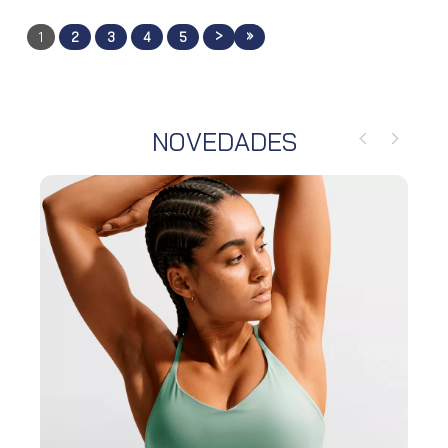
>
»
1
2
3
4
5
NOVEDADES