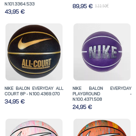
N.101.3364.533
€
89,95 €
122,50
43,95 €
NIKE BALON EVERYDAY ALL
NIKE BALON EVERYDAY
COURT 8P - N.100.4369.070
PLAYGROUND -
N.100.4371.508
34,95 €
24,95 €