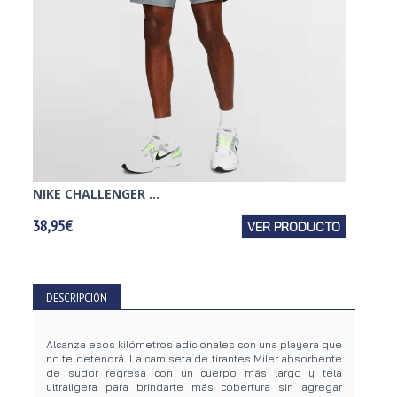
NIKE CHALLENGER ...
NIKE C
38,95€
VER PRODUCTO
34,95€
DESCRIPCIÓN
Alcanza esos kilómetros adicionales con una playera que
no te detendrá. La camiseta de tirantes Miler absorbente
de sudor regresa con un cuerpo más largo y tela
ultraligera para brindarte más cobertura sin agregar