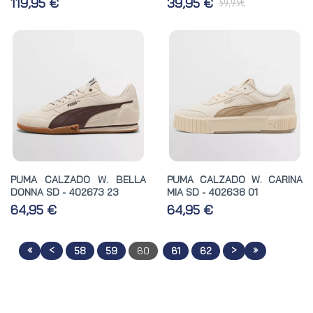
€
119,95 €
39,95 €
59,95
PUMA CALZADO W. BELLA
PUMA CALZADO W. CARINA
DONNA SD - 402673 23
MIA SD - 402638 01
64,95 €
64,95 €
«
<
>
»
58
59
60
61
62