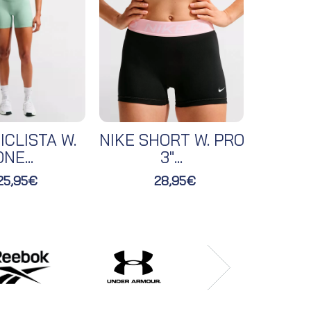
ICLISTA W.
NIKE SHORT W. PRO
NIKE 
NE...
3"...
25,95€
28,95€