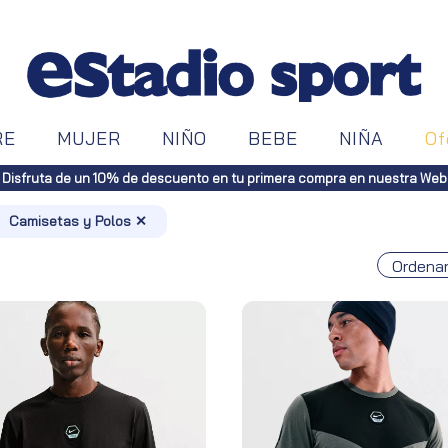
RE
MUJER
NIÑO
BEBE
NIÑA
Of
Envíos gratuitos a toda España (Canarias, pedidos superiores a 50€. Pen
Camisetas y Polos ✕