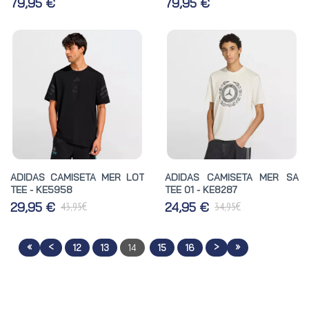
79,95 €
79,95 €
ADIDAS CAMISETA MER LOT
ADIDAS CAMISETA MER SA
TEE - KE5958
TEE 01 - KE8287
€
€
29,95 €
24,95 €
43,95
34,95
«
<
>
»
12
13
14
15
16