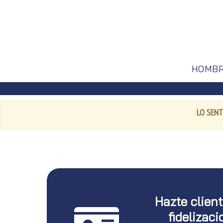
HOMB
LO SENT
Hazte clien
fidelizaci