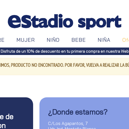
RE
MUJER
NIÑO
BEBE
NIÑA
Of
Disfruta de un 10% de descuento en tu primera compra en nuestra Web
IMOS, PRODUCTO NO ENCONTRADO. POR FAVOR, VUELVA A REALIZAR LA 
¿Donde estamos?
te de
C/Los Agapantos, 7
on
Urb. Ind. Montaña Blanca