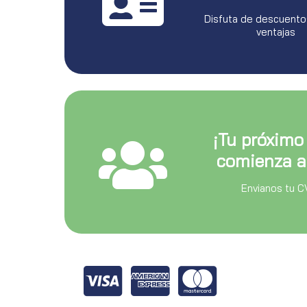
Disfuta de descuento
ventajas
¡Tu próximo
comienza a
Envianos tu C