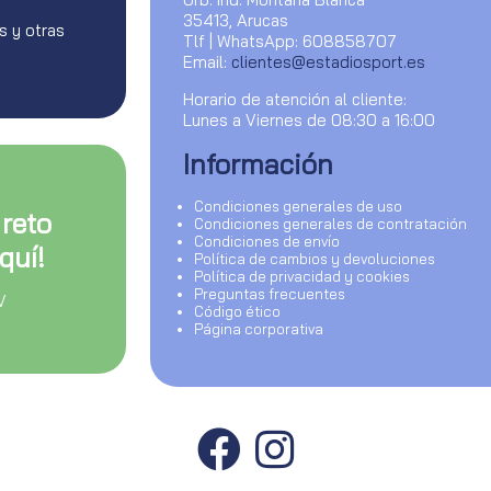
35413, Arucas
s y otras
Tlf | WhatsApp: 608858707
Email:
clientes@estadiosport.es
Horario de atención al cliente:
Lunes a Viernes de 08:30 a 16:00
Información
Condiciones generales de uso
 reto
Condiciones generales de contratación
Condiciones de envío
quí!
Política de cambios y devoluciones
Política de privacidad y cookies
Preguntas frecuentes
V
Código ético
Página corporativa