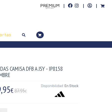
ertas
DAS CAMISA DFB A JSY - IP8158
MBRE
,95
Disponibilidad:
En Stock
€
87.95
€