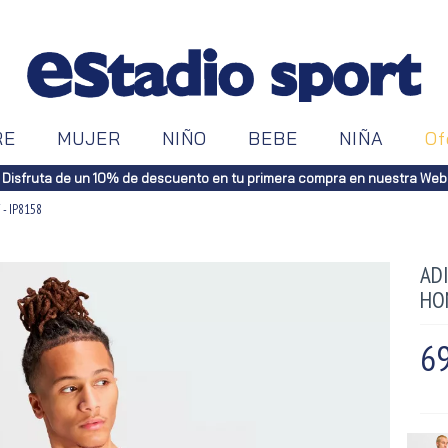
RE
MUJER
NIÑO
BEBE
NIÑA
Of
Disfruta de un 10% de descuento en tu primera compra en nuestra Web
 - IP8158
ADI
HO
69