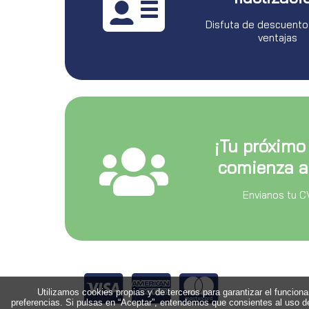
Disfuta de descuento
ventajas
¡Tu próximo
comienza a
Envianos tu C
Utilizamos cookies propias y de terceros para garantizar el funcion
preferencias. Si pulsas en “Aceptar”, entendemos que consientes al uso de