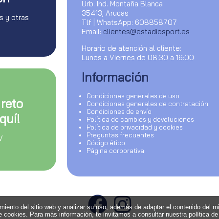
Urb. Ind. Montaña Blanca
35413, Arucas
s y otras
Tlf | WhatsApp: 608858707
Email:
clientes@estadiosport.es
Horario de atención al cliente:
Lunes a Viernes de 08:30 a 16:00
Información
Condiciones generales de uso
 reto
Condiciones generales de contratación
Condiciones de envío
quí!
Política de cambios y devoluciones
Política de privacidad y cookies
Preguntas frecuentes
V
Código ético
Página corporativa
amiento del sitio web y analizar su uso, además de adaptar el contenido del m
 cookies. Para más información, te invitamos a consultar nuestra política de 