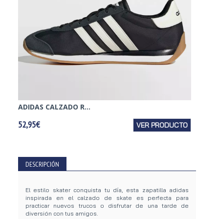
ADIDAS CALZADO R...
SKECH
52,95€
VER PRODUCTO
49,95€
DESCRIPCIÓN
El estilo skater conquista tu día, esta zapatilla adidas
inspirada en el calzado de skate es perfecta para
practicar nuevos trucos o disfrutar de una tarde de
diversión con tus amigos.