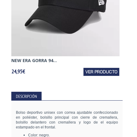
NEW ERA GORRA 94...
NEW E
24,95€
VER PRODUCTO
27,95€
DESCRIPCIÓN
Bolso deportivo unisex con correa ajustable confeccionado
en poliéster, bolsillo principal con cierre de cremallera,
bolsillo delantero con cremallera y logo de el equipo
estampado en el frontal.
Color: negro.