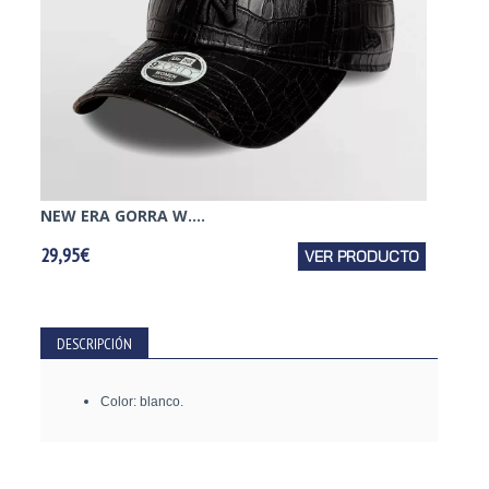
NEW ERA GORRA W....
RIP CU
29,95€
VER PRODUCTO
19,95€
DESCRIPCIÓN
Color: blanco.