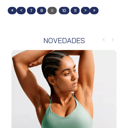
«
<
>
»
7
8
9
10
11
NOVEDADES