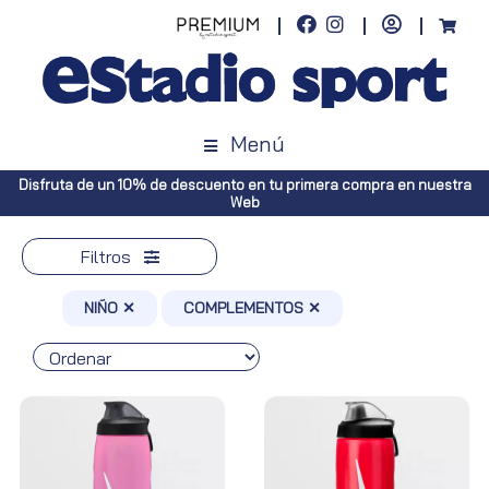
Menú
 nuestra
Envíos gratuitos a toda España (Canarias, pedidos superiore
Península, pedidos superiores a 100€)
Filtros
NIÑO ✕
COMPLEMENTOS ✕