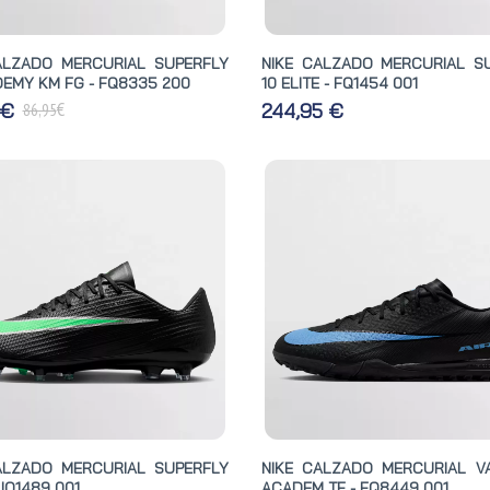
ALZADO MERCURIAL SUPERFLY
NIKE CALZADO MERCURIAL S
DEMY KM FG - FQ8335 200
10 ELITE - FQ1454 001
€
 €
244,95 €
86,95
ALZADO MERCURIAL SUPERFLY
NIKE CALZADO MERCURIAL V
 IO1489 001
ACADEM TF - FQ8449 001