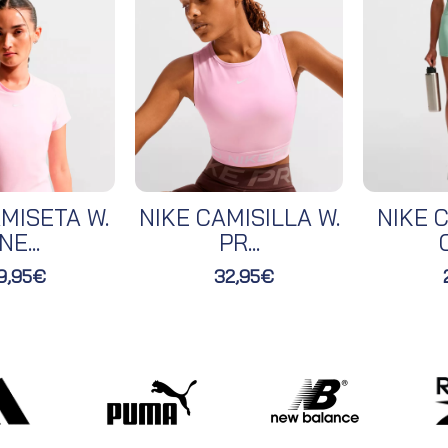
MISETA W.
NIKE CAMISILLA W.
NIKE C
NE...
PR...
O
9,95€
32,95€