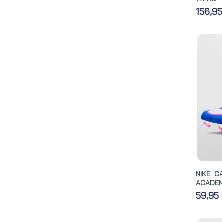
156,9
NIKE C
ACADEM
59,95