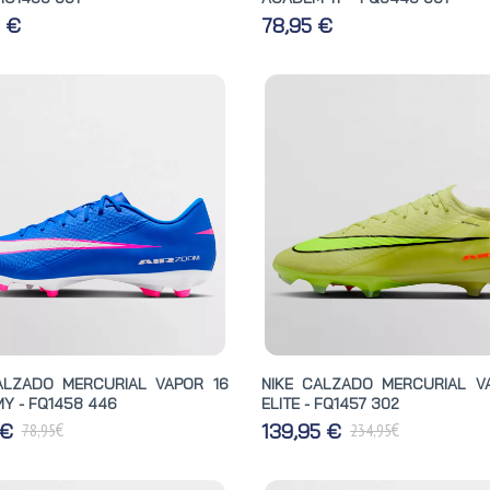
5 €
78,95 €
ALZADO MERCURIAL VAPOR 16
NIKE CALZADO MERCURIAL V
Y - FQ1458 446
ELITE - FQ1457 302
€
€
 €
139,95 €
78,95
234,95