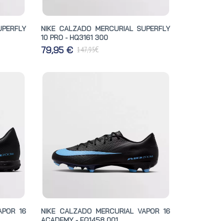
UPERFLY
NIKE CALZADO MERCURIAL SUPERFLY
10 PRO - HQ3161 300
€
79,95 €
147,95
APOR 16
NIKE CALZADO MERCURIAL VAPOR 16
ACADEMY - FQ1458 001