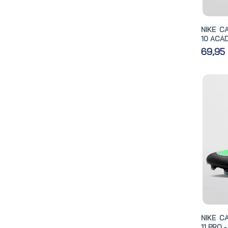
NIKE C
10 ACA
69,95
NIKE C
11 PRO -