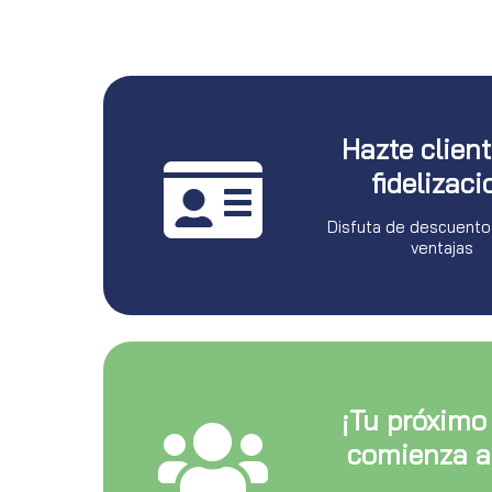
Hazte clien
fidelizaci
Disfuta de descuento
ventajas
¡Tu próximo
comienza a