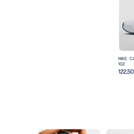
NIKE C
102
122,5