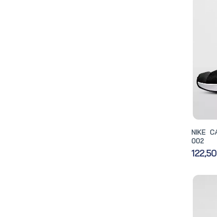
NIKE C
002
122,5