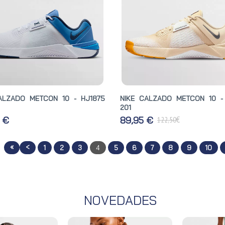
ALZADO METCON 10 - HJ1875
NIKE CALZADO METCON 10 -
201
€
0 €
89,95 €
122,50
«
<
1
2
3
4
5
6
7
8
9
10
NOVEDADES