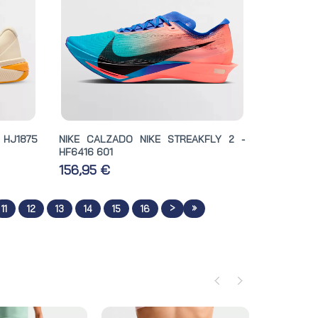
 HJ1875
NIKE CALZADO NIKE STREAKFLY 2 -
HF6416 601
156,95 €
>
»
11
12
13
14
15
16