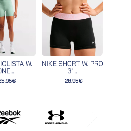
ICLISTA W.
NIKE SHORT W. PRO
NIKE 
NE...
3"...
25,95€
28,95€