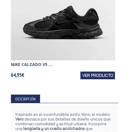
NIKE CALZADO V5 ...
NIKE 
64,95€
VER PRODUCTO
43,95€
DESCRIPCIÓN
Inspirado en el inconfundible estilo Vans, el modelo
Vero
destaca por sus detalles de diseño únicos que
combinan comodidad y actitud urbana. Incorpora
una
lengüeta y un cuello acolchados
que