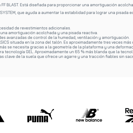
 FF BLAST. Está diseñada para proporcionar una amortiguación acolch
YSTEM, que ayuda a aumentar la estabilidad para lograr una pisada eq
ecesidad de revestimientos adicionales.
una amortiguación acolchada y una pisada reactiva.
es avanzadas de control de la humedad, ventilación y amortiguación.
 ASICS situada en la zona del talón. Es aproximadamente tres veces más
ás se necesita gracias a la geometría de la plataforma y una deformac
tra tecnología GEL. Aproximadamente un 65 % más blanda que la tecnol
lave de la suela que ofrece un agarre y una tracción fiables sin sacrif