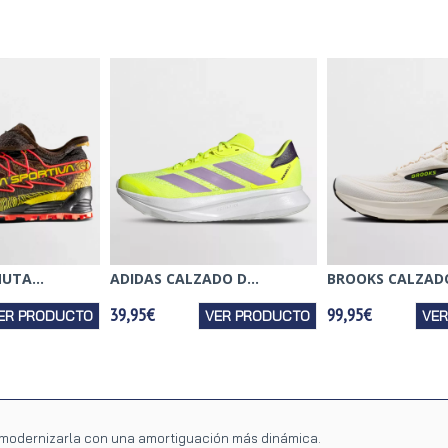
UTA...
ADIDAS CALZADO D...
BROOKS CALZADO 
39,95€
99,95€
ER PRODUCTO
VER PRODUCTO
VE
a modernizarla con una amortiguación más dinámica.