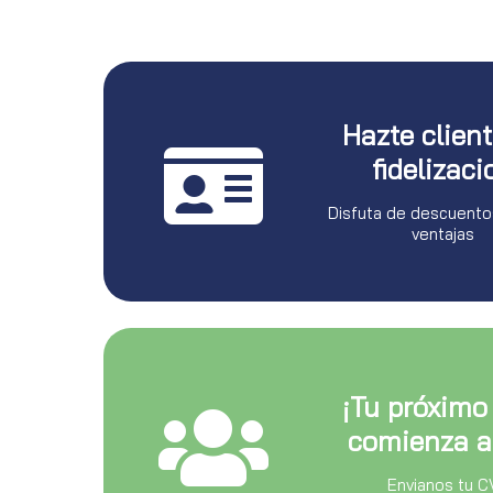
Hazte clien
fidelizaci
Disfuta de descuento
ventajas
¡Tu próximo
comienza a
Envianos tu C