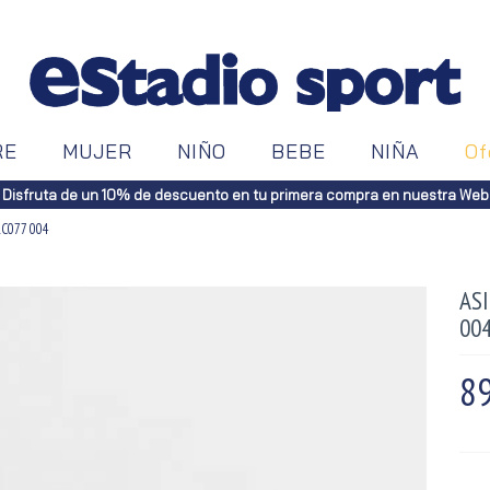
RE
MUJER
NIÑO
BEBE
NIÑA
Of
Disfruta de un 10% de descuento en tu primera compra en nuestra Web
1C077 004
ASI
00
89