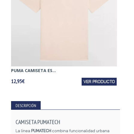
PUMA CAMISETA ES...
PUMA 
12,95€
VER PRODUCTO
21,95€
DESCRIPCIÓN
CAMISETA PUMATECH
La línea
PUMATECH
combina funcionalidad urbana