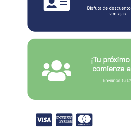
Disfuta de descuento
ventajas
¡Tu próximo
comienza a
Envianos tu C