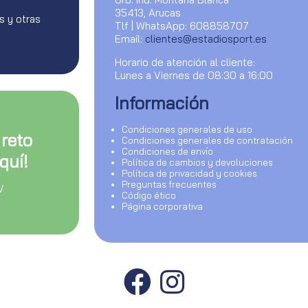
35413, Arucas
s y otras
Tlf | WhatsApp: 608858707
Email:
clientes@estadiosport.es
Horario de atención al cliente:
Lunes a Viernes de 08:30 a 16:00
Información
Condiciones generales de uso
 reto
Condiciones generales de contratación
Condiciones de envío
quí!
Política de cambios y devoluciones
Política de privacidad y cookies
Preguntas frecuentes
V
Código ético
Página corporativa