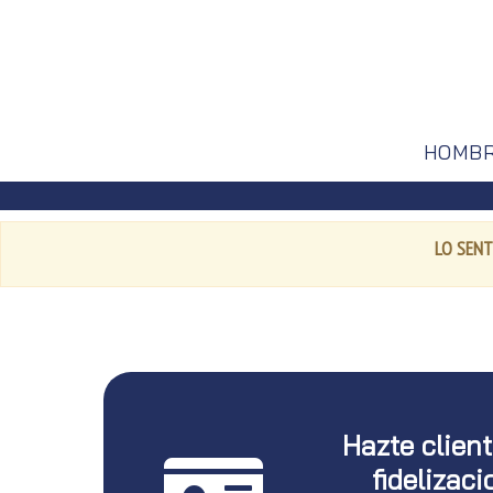
HOMB
LO SENT
Hazte clien
fidelizaci