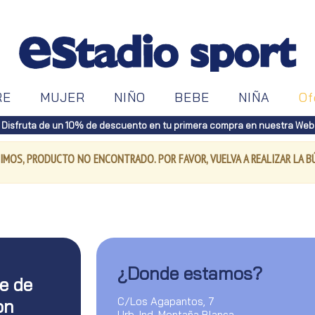
RE
MUJER
NIÑO
BEBE
NIÑA
Of
Disfruta de un 10% de descuento en tu primera compra en nuestra Web
IMOS, PRODUCTO NO ENCONTRADO. POR FAVOR, VUELVA A REALIZAR LA 
¿Donde estamos?
te de
C/Los Agapantos, 7
on
Urb. Ind. Montaña Blanca