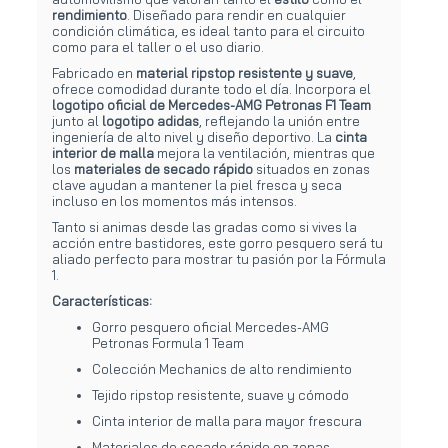
rendimiento
. Diseñado para rendir en cualquier
condición climática, es ideal tanto para el circuito
como para el taller o el uso diario.
Fabricado en
material ripstop resistente y suave
,
ofrece comodidad durante todo el día. Incorpora el
logotipo oficial de Mercedes-AMG Petronas F1 Team
junto al
logotipo adidas
, reflejando la unión entre
ingeniería de alto nivel y diseño deportivo. La
cinta
interior de malla
mejora la ventilación, mientras que
los
materiales de secado rápido
situados en zonas
clave ayudan a mantener la piel fresca y seca
incluso en los momentos más intensos.
Tanto si animas desde las gradas como si vives la
acción entre bastidores, este gorro pesquero será tu
aliado perfecto para mostrar tu pasión por la Fórmula
1.
Características:
Gorro pesquero oficial Mercedes-AMG
Petronas Formula 1 Team
Colección Mechanics de alto rendimiento
Tejido ripstop resistente, suave y cómodo
Cinta interior de malla para mayor frescura
Materiales de secado rápido en zonas