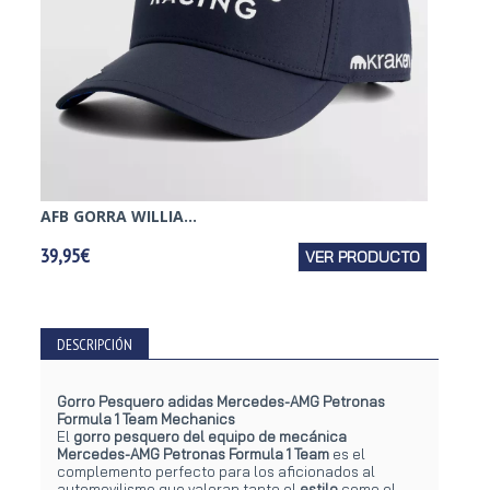
AFB GORRA WILLIA...
AFB GO
39,95€
VER PRODUCTO
39,95€
DESCRIPCIÓN
Gorro Pesquero adidas Mercedes-AMG Petronas
Formula 1 Team Mechanics
El
gorro pesquero del equipo de mecánica
Mercedes-AMG Petronas Formula 1 Team
es el
complemento perfecto para los aficionados al
automovilismo que valoran tanto el
estilo
como el