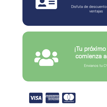
Disfuta de descuento
ventajas
¡Tu próximo
comienza a
Envianos tu C