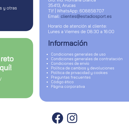
35413, Arucas
s y otras
Tlf | WhatsApp: 608858707
Email:
clientes@estadiosport.es
Horario de atención al cliente:
Lunes a Viernes de 08:30 a 16:00
Información
Condiciones generales de uso
 reto
Condiciones generales de contratación
Condiciones de envío
quí!
Política de cambios y devoluciones
Política de privacidad y cookies
Preguntas frecuentes
V
Código ético
Página corporativa