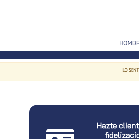
HOMB
LO SENT
Hazte clien
fidelizaci