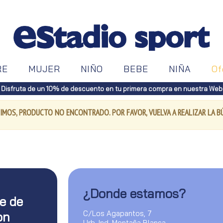
RE
MUJER
NIÑO
BEBE
NIÑA
Of
Disfruta de un 10% de descuento en tu primera compra en nuestra Web
IMOS, PRODUCTO NO ENCONTRADO. POR FAVOR, VUELVA A REALIZAR LA 
¿Donde estamos?
te de
C/Los Agapantos, 7
on
Urb. Ind. Montaña Blanca