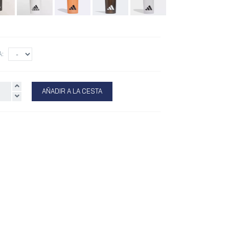
A:
AÑADIR A LA CESTA