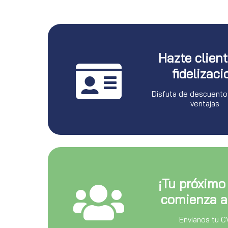
Hazte clien
fidelizaci
Disfuta de descuento
ventajas
¡Tu próximo
comienza a
Envianos tu C