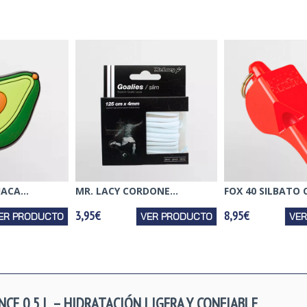
ACA...
MR. LACY CORDONE...
FOX 40 SILBATO C
3,95€
8,95€
ER PRODUCTO
VER PRODUCTO
VE
CE 0,5 L – HIDRATACIÓN LIGERA Y CONFIABLE