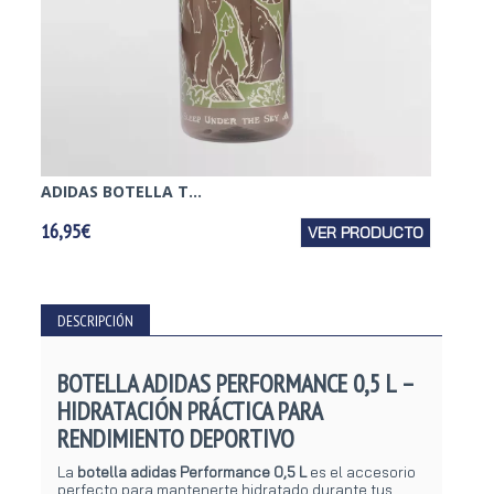
ADIDAS BOTELLA T...
PUMA 
16,95€
VER PRODUCTO
17,95€
DESCRIPCIÓN
BOTELLA ADIDAS PERFORMANCE 0,5 L –
HIDRATACIÓN PRÁCTICA PARA
RENDIMIENTO DEPORTIVO
La
botella adidas Performance 0,5 L
es el accesorio
perfecto para mantenerte hidratado durante tus