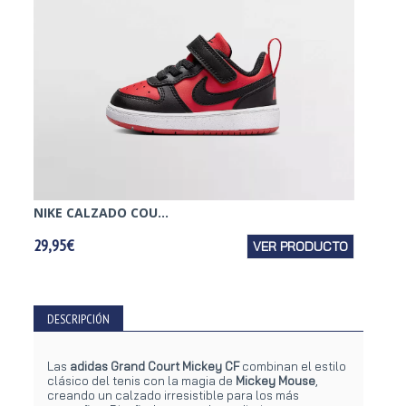
NIKE CALZADO COU...
PUMA 
29,95€
VER PRODUCTO
19,95€
DESCRIPCIÓN
Las
adidas Grand Court Mickey CF
combinan el estilo
clásico del tenis con la magia de
Mickey Mouse
,
creando un calzado irresistible para los más