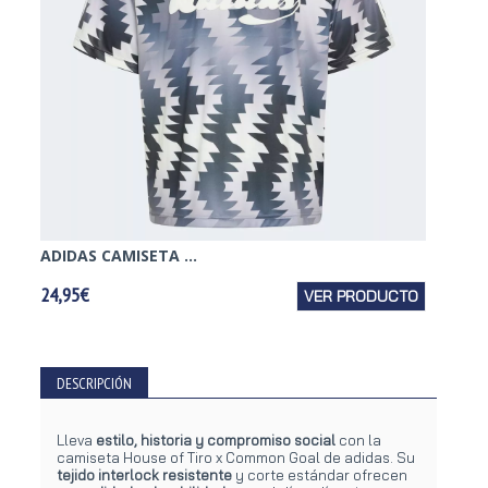
ADIDAS CAMISETA ...
ADIDAS
24,95€
VER PRODUCTO
29,95€
DESCRIPCIÓN
Lleva
estilo, historia y compromiso social
con la
camiseta House of Tiro x Common Goal de adidas. Su
tejido interlock resistente
y corte estándar ofrecen