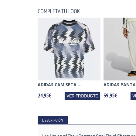
COMPLETA TU LOOK
ADIDAS CAMISETA ...
ADIDAS PANTAL
24,95€
39,95€
VER PRODUCTO
V
DESCRIPCIÓN
Los
House of Tiro x Common Goal Piqué Shorts
es