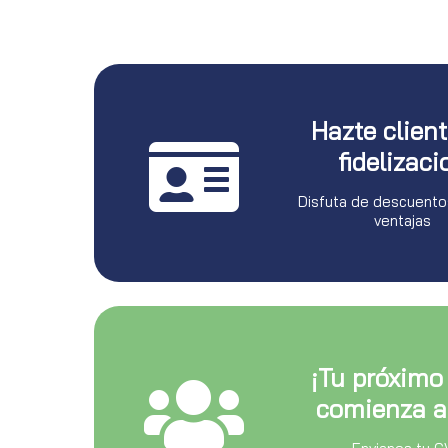
Hazte clien
fidelizaci
Disfuta de descuento
ventajas
¡Tu próximo
comienza a