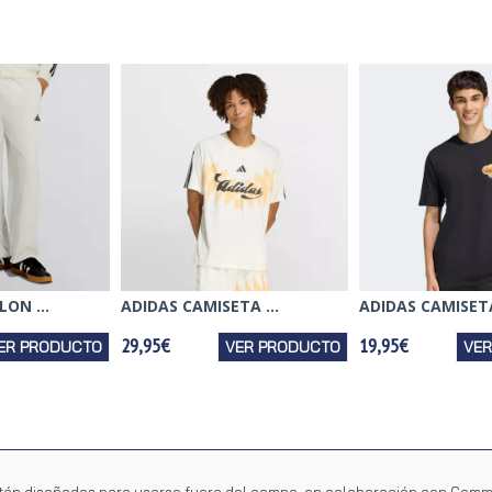
ON ...
ADIDAS CAMISETA ...
ADIDAS CAMISETA
29,95€
19,95€
ER PRODUCTO
VER PRODUCTO
VE
tán diseñados para usarse fuera del campo, en colaboración con Comm