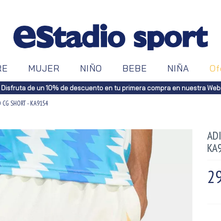
RE
MUJER
NIÑO
BEBE
NIÑA
Of
Disfruta de un 10% de descuento en tu primera compra en nuestra Web
O CG SHORT - KA9154
ADI
KA
29