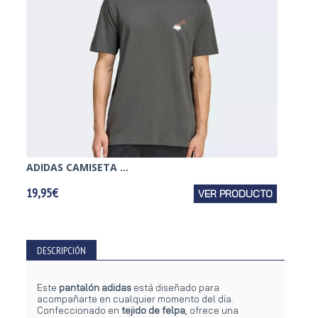
ADIDAS CAMISETA ...
ADIDAS
19,95€
VER PRODUCTO
14,95€
DESCRIPCIÓN
Este
pantalón adidas
está diseñado para
acompañarte en cualquier momento del día.
Confeccionado en
tejido de felpa
, ofrece una