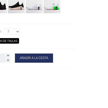
A:
A DE TALLAS
AÑADIR A LA CESTA