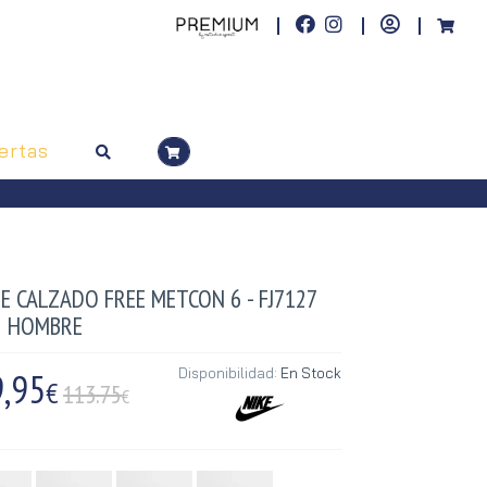
ertas
E CALZADO FREE METCON 6 - FJ7127
2 HOMBRE
,95
Disponibilidad:
En Stock
€
113.75
€