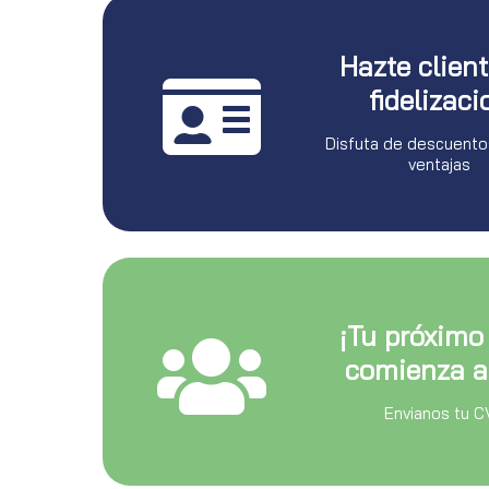
Hazte clien
fidelizaci
Disfuta de descuento
ventajas
¡Tu próximo
comienza a
Envianos tu C