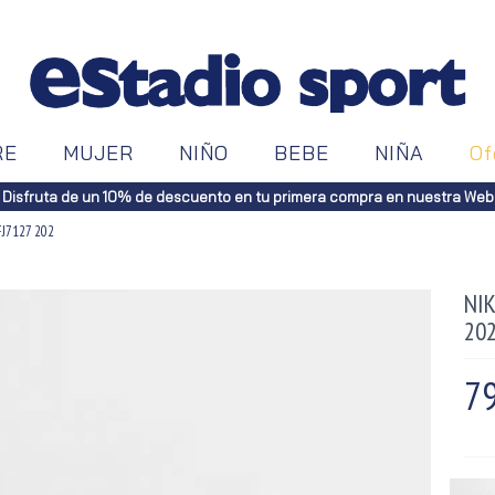
RE
MUJER
NIÑO
BEBE
NIÑA
Of
Disfruta de un 10% de descuento en tu primera compra en nuestra Web
J7127 202
NIK
20
79