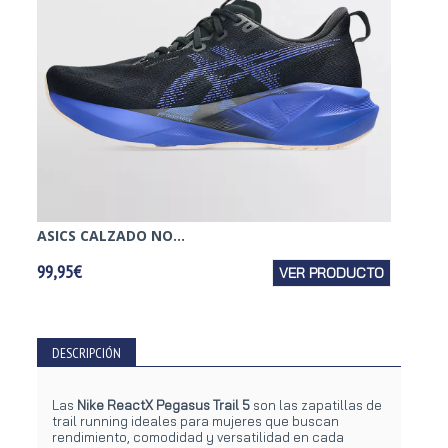
ASICS CALZADO NO...
LA SPO
99,95€
VER PRODUCTO
164,95
DESCRIPCIÓN
Las
Nike ReactX Pegasus Trail 5
son las zapatillas de
trail running ideales para mujeres que buscan
rendimiento, comodidad y versatilidad en cada