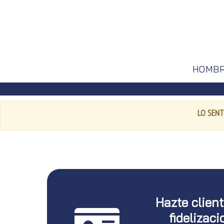
HOMB
LO SENT
Hazte clien
fidelizaci