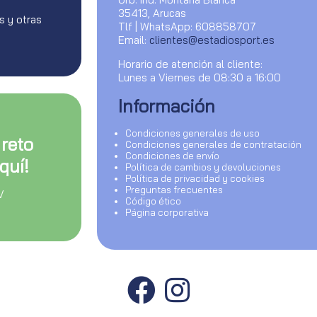
35413, Arucas
s y otras
Tlf | WhatsApp: 608858707
Email:
clientes@estadiosport.es
Horario de atención al cliente:
Lunes a Viernes de 08:30 a 16:00
Información
Condiciones generales de uso
 reto
Condiciones generales de contratación
Condiciones de envío
quí!
Política de cambios y devoluciones
Política de privacidad y cookies
Preguntas frecuentes
V
Código ético
Página corporativa