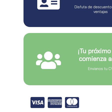
Disfuta de descuento
ventajas
¡Tu próximo
comienza a
Envianos tu C