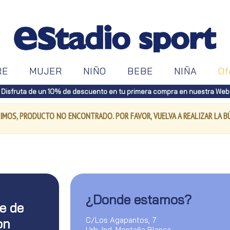
RE
MUJER
NIÑO
BEBE
NIÑA
Of
Disfruta de un 10% de descuento en tu primera compra en nuestra Web
IMOS, PRODUCTO NO ENCONTRADO. POR FAVOR, VUELVA A REALIZAR LA 
¿Donde estamos?
te de
C/Los Agapantos, 7
on
Urb. Ind. Montaña Blanca