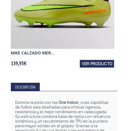
NIKE CALZADO MER...
ADIDAS
139,95€
VER PRODUCTO
57,95€
DESCRIPCIÓN
Domina la pista con las
One Indoor
, unas zapatillas
de fútbol sala diseñadas para ofrecer ligereza,
resistencia y el mejor rendimiento en cada jugada.
Su estructura combina base de rejilla con refuerzos
sintéticos y un recubrimiento de TPU en la puntera
para mayor solidez en el golpeo. Gracias a la
tecnología X-Lite y la distribución estratégica de