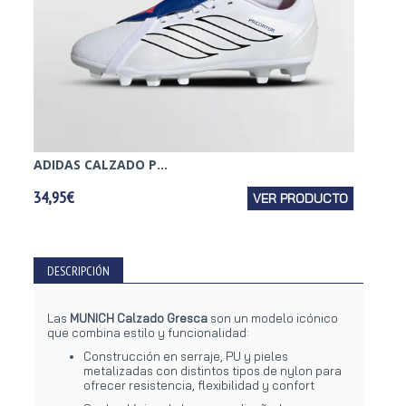
ADIDAS CALZADO P...
NIKE 
34,95€
VER PRODUCTO
49,95€
DESCRIPCIÓN
Las
MUNICH Calzado Gresca
son un modelo icónico
que combina estilo y funcionalidad:
Construcción en serraje, PU y pieles
metalizadas con distintos tipos de nylon para
ofrecer resistencia, flexibilidad y confort