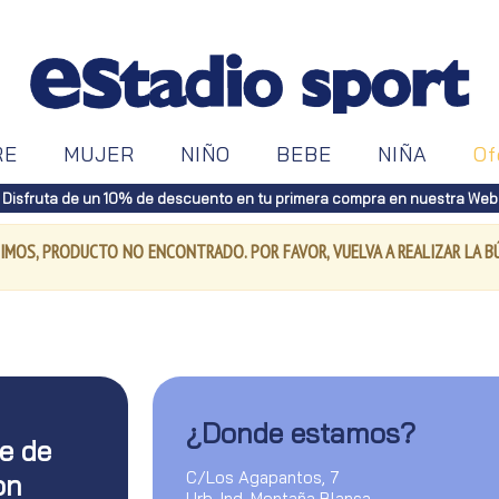
RE
MUJER
NIÑO
BEBE
NIÑA
Of
Disfruta de un 10% de descuento en tu primera compra en nuestra Web
IMOS, PRODUCTO NO ENCONTRADO. POR FAVOR, VUELVA A REALIZAR LA 
¿Donde estamos?
te de
C/Los Agapantos, 7
on
Urb. Ind. Montaña Blanca