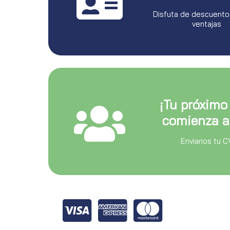
Disfuta de descuento
ventajas
¡Tu próximo
comienza a
Envianos tu C