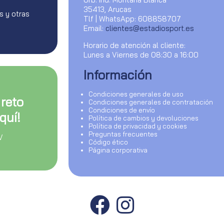
35413, Arucas
s y otras
Tlf | WhatsApp: 608858707
Email:
clientes@estadiosport.es
Horario de atención al cliente:
Lunes a Viernes de 08:30 a 16:00
Información
Condiciones generales de uso
 reto
Condiciones generales de contratación
Condiciones de envío
quí!
Política de cambios y devoluciones
Política de privacidad y cookies
Preguntas frecuentes
V
Código ético
Página corporativa