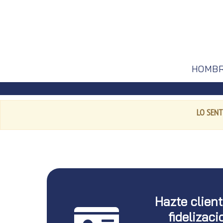
HOMB
LO SENT
Hazte clien
fidelizaci