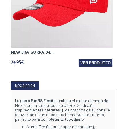
NEW ERA GORRA 94...
UNDER
24,95€
VER PRODUCTO
24,95€
DESCRIPCIÓN
La
gorra Fox RS Flexfit
combina el ajuste cómodo de
Flexfit con el estilo icónico de Fox. Su diseño
inspirado en las carreras y los gráficos de silicona la
convierten en un accesorio llamativo y resistente,
perfecto para completar tu look diario.
Ajuste Flexfit para mayor comodidad y