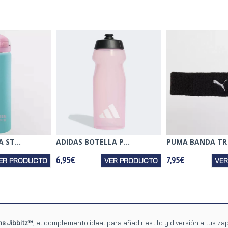
 ST...
ADIDAS BOTELLA P...
PUMA BANDA TR E
6,95€
7,95€
ER PRODUCTO
VER PRODUCTO
VE
s Jibbitz™
, el complemento ideal para añadir estilo y diversión a tus za