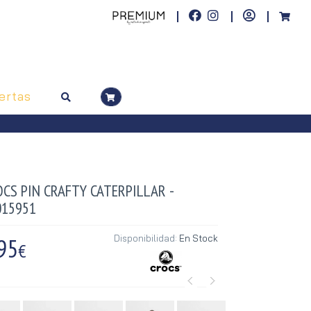
ertas
CS PIN CRAFTY CATERPILLAR -
015951
95
Disponibilidad:
En Stock
€