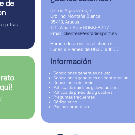
te de
C/Los Agapantos, 7
on
Urb. Ind. Montaña Blanca
35413, Arucas
s y otras
Tlf | WhatsApp: 608858707
Email:
clientes@estadiosport.es
Horario de atención al cliente:
Lunes a Viernes de 08:30 a 16:00
Información
Condiciones generales de uso
 reto
Condiciones generales de contratación
Condiciones de envío
quí!
Política de cambios y devoluciones
Política de privacidad y cookies
Preguntas frecuentes
V
Código ético
Página corporativa