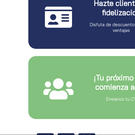
Hazte clien
fidelizaci
Disfuta de descuento
ventajas
¡Tu próximo
comienza a
Envianos tu C