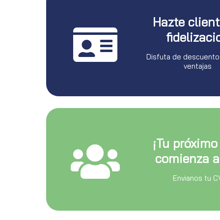
Hazte clien
fidelizaci
Disfuta de descuento
ventajas
¡Tu próximo
comienza a
Envianos tu C