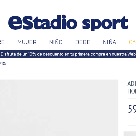
RE
MUJER
NIÑO
BEBE
NIÑA
Of
Disfruta de un 10% de descuento en tu primera compra en nuestra Web
J7187
ADI
HO
59