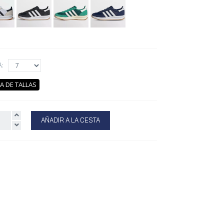
A:
A DE TALLAS
AÑADIR A LA CESTA