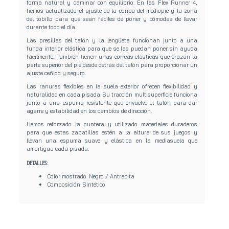
forma natural y caminar con equilibrio. En las Flex Runner 4,
hemos actualizado el ajuste de la correa del mediopié y la zona
del tobillo para que sean fáciles de poner y cómodas de llevar
durante todo el día.
Las presillas del talón y la lengüeta funcionan junto a una
funda interior elástica para que se las puedan poner sin ayuda
fácilmente. También tienen unas correas elásticas que cruzan la
parte superior del pie desde detrás del talón para proporcionar un
ajuste ceñido y seguro.
Las ranuras flexibles en la suela exterior ofrecen flexibilidad y
naturalidad en cada pisada. Su tracción multisuperficie funciona
junto a una espuma resistente que envuelve el talón para dar
agarre y estabilidad en los cambios de dirección.
Hemos reforzado la puntera y utilizado materiales duraderos
para que estas zapatillas estén a la altura de sus juegos y
llevan una espuma suave y elástica en la mediasuela que
amortigua cada pisada.
DETALLES:
Color mostrado: Negro / Antracita
Composición: Sintético