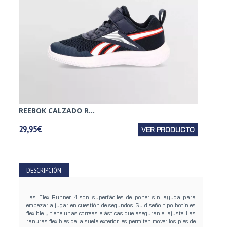
REEBOK CALZADO R...
NIKE C
29,95€
VER PRODUCTO
29,95€
DESCRIPCIÓN
Las Flex Runner 4 son superfáciles de poner sin ayuda para
empezar a jugar en cuestión de segundos. Su diseño tipo botín es
flexible y tiene unas correas elásticas que aseguran el ajuste. Las
ranuras flexibles de la suela exterior les permiten mover los pies de