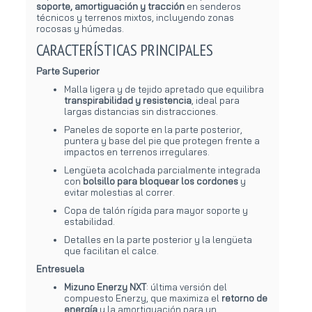
soporte, amortiguación y tracción
en senderos
técnicos y terrenos mixtos, incluyendo zonas
rocosas y húmedas.
CARACTERÍSTICAS PRINCIPALES
Parte Superior
Malla ligera y de tejido apretado que equilibra
transpirabilidad y resistencia
, ideal para
largas distancias sin distracciones.
Paneles de soporte en la parte posterior,
puntera y base del pie que protegen frente a
impactos en terrenos irregulares.
Lengüeta acolchada parcialmente integrada
con
bolsillo para bloquear los cordones
y
evitar molestias al correr.
Copa de talón rígida para mayor soporte y
estabilidad.
Detalles en la parte posterior y la lengüeta
que facilitan el calce.
Entresuela
Mizuno Enerzy NXT
: última versión del
compuesto Enerzy, que maximiza el
retorno de
energía
y la amortiguación para un