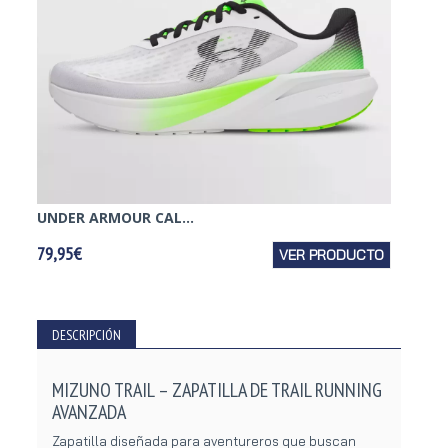
UNDER ARMOUR CAL...
MIZUN
79,95€
VER PRODUCTO
89,95€
DESCRIPCIÓN
MIZUNO TRAIL – ZAPATILLA DE TRAIL RUNNING
AVANZADA
Zapatilla diseñada para aventureros que buscan