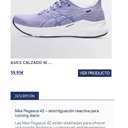
ASICS CALZADO W....
BROOK
59,95€
VER PRODUCTO
99,95€
DESCRIPCIÓN
Nike Pegasus 42 – amortiguación reactiva para
running diario
Las Nike Pegasus 42 están diseñadas para ofrecer
una pisada dinámica y cómoda en entrenamientos