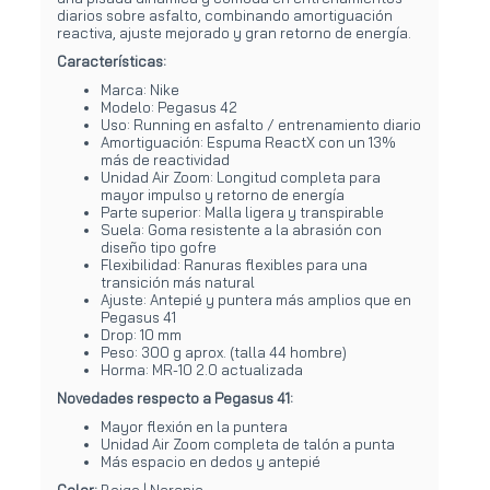
diarios sobre asfalto, combinando amortiguación
reactiva, ajuste mejorado y gran retorno de energía.
Características:
Marca: Nike
Modelo: Pegasus 42
Uso: Running en asfalto / entrenamiento diario
Amortiguación: Espuma ReactX con un 13%
más de reactividad
Unidad Air Zoom: Longitud completa para
mayor impulso y retorno de energía
Parte superior: Malla ligera y transpirable
Suela: Goma resistente a la abrasión con
diseño tipo gofre
Flexibilidad: Ranuras flexibles para una
transición más natural
Ajuste: Antepié y puntera más amplios que en
Pegasus 41
Drop: 10 mm
Peso: 300 g aprox. (talla 44 hombre)
Horma: MR-10 2.0 actualizada
Novedades respecto a Pegasus 41:
Mayor flexión en la puntera
Unidad Air Zoom completa de talón a punta
Más espacio en dedos y antepié
Color:
Beige | Naranja